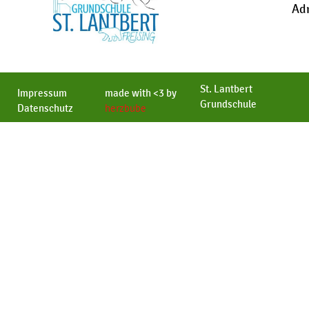
Ad
St. Lantbert
Impressum
made with <3 by
Grundschule
Datenschutz
herzbube